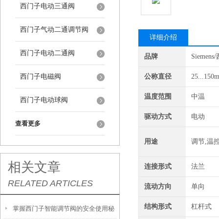
西门子电动三通阀
西门子气动二通调节阀
详细介绍
西门子电动二通阀
品牌
Siemen
西门子电磁阀
公称直径
25...150
温度范围
中温
西门子电动球阀
驱动方式
电动
查看更多
用途
调节,温
相关文章
连接形式
法兰
RELATED ARTICLES
流动方向
单向
结构形式
杠杆式
掌握西门子智能调节阀的安全使用秘