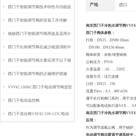
产地
进口
西门子智能调节阀技术特性与功能设
籍
西门子智能调节阀的安装工作详解
计解读
南京西门子冷热水调节阀VVF42.1
西门子阀体参数：
揭秘西门子智能调节阀用途及适用介
行程：DN25…DN80:20mm
西门子比例调节阀在减少能源消耗中
质
DN100…DN150:40mm
阀体材质：灰铁/球墨铸铁
西门子智能调节阀主要应用于以下领
的贡献
公称压力：PN16
介质温度：-10……150℃
西门子智能调节阀的正确维护措施
域中
连接方式：法兰连接
口径：DN25…150
VVF42.100KC西门子电动调节阀选型
流通力kvs：6.3…400 m3/h
属于长行程阀门系列，用于冷
西门子电动温控阀
指导
可以配备电动执行器SAX..、SAV
南京西门子冷热水调节阀VVF42.1
西门子混合阀VXF42.100-125C电动
VVF42.125KC+SKC62接线
应用：
调节阀
作为调节或截止阀，用于锅炉
电动调节阀在暖通空调系统中