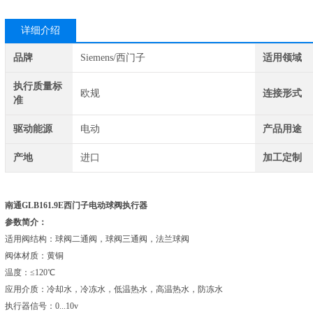
详细介绍
品牌
Siemens/西门子
适用领域
执行质量标
欧规
连接形式
准
驱动能源
电动
产品用途
产地
进口
加工定制
南通GLB161.9E西门子电动球阀执行器
参数简介：
适用阀结构：球阀二通阀，球阀三通阀，法兰球阀
阀体材质：黄铜
温度：≤120℃
应用介质：冷却水，冷冻水，低温热水，高温热水，防冻水
执行器信号：0...10v