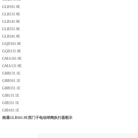
GLB161.9E
GLB131.9E
GLB141.9E
GLB331.9E
GLB341.9E
GQD161.9E
GQD131.9E
GMA161.9E
GMA131.9E
GBB131.1E
GBB161.1E
GBB331.1E
GIB131.1E
GIB331.1E
GIB161.1E
南通GLB161.9E西门子电动球阀执行器
图示