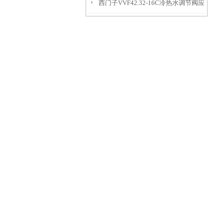
西门子VVF42.32-16C冷热水调节阀应
用