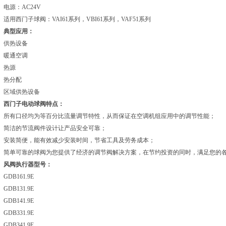
电源：AC24V
适用西门子球阀：VAI61系列，VBI61系列，VAF51系列
典型应用：
供热设备
暖通空调
热源
热分配
区域供热设备
西门子电动球阀特点：
所有口径均为等百分比流量调节特性，从而保证在空调机组应用中的调节性能；
简洁的节流阀件设计让产品安全可靠；
安装简便，能有效减少安装时间，节省工具及劳务成本；
简单可靠的球阀为您提供了经济的调节阀解决方案，在节约投资的同时，满足您的
风阀执行器型号：
GDB161.9E
GDB131.9E
GDB141.9E
GDB331.9E
GDB341.9E