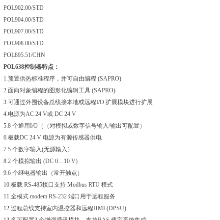
POL902.00/STD
POL904.00/STD
POL907.00/STD
POL908.00/STD
POL895.51/CHN
POL638控制器特点：
1.预置供热标准程序，并可自由编程 (SAPRO)
2.面向对象编程的图形化编辑工具 (SAPRO)
3.可通过外围设备总线接本地或远程I/O 扩展模块进行扩展
4.电源为AC 24 V或 DC 24 V
5.8 个通用I/O（（对模拟或数字信号输入/输出可配置）
6.板载DC 24 V 电源为有源传感器供电
7.5 个数字输入(无源输入）
8.2 个模拟输出 (DC 0…10 V)
9.6 个继电器输出（常开触点）
10.板载 RS-485接口支持 Modbus RTU 模式
11.全模式 modem RS-232 端口用于远程服务
12.过程总线支持室内温控器和远程HMI (DPSU)