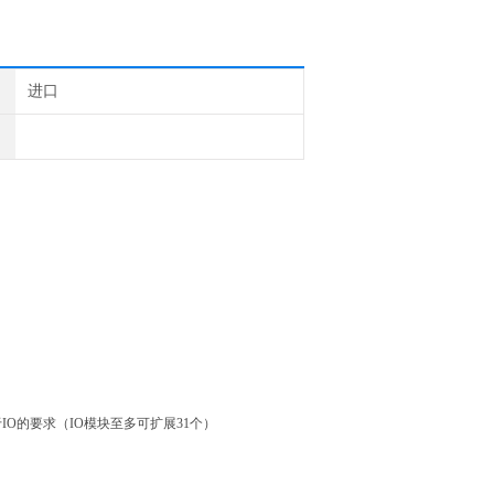
进口
对于IO的要求（IO模块至多可扩展31个）