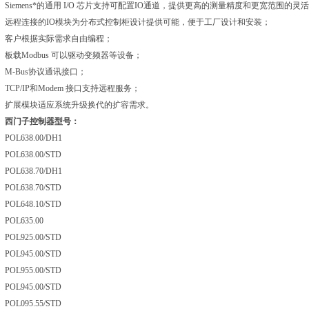
Siemens*的通用 I/O 芯片支持可配置IO通道，提供更高的测量精度和更宽范围的灵
远程连接的IO模块为分布式控制柜设计提供可能，便于工厂设计和安装；
客户根据实际需求自由编程
；
板载Modbus 可以驱动变频器等设备；
M-Bus协议通讯接口；
TCP/IP和Modem 接口支持远程服务；
扩展模块适应系统升级换代的扩容需求。
西门子控制器型号：
POL638.00/DH1
POL638.00/STD
POL638.70/DH1
POL638.70/STD
POL648.10/STD
POL635.00
POL925.00/STD
POL945.00/STD
POL955.00/STD
POL945.00/STD
POL095.55/STD