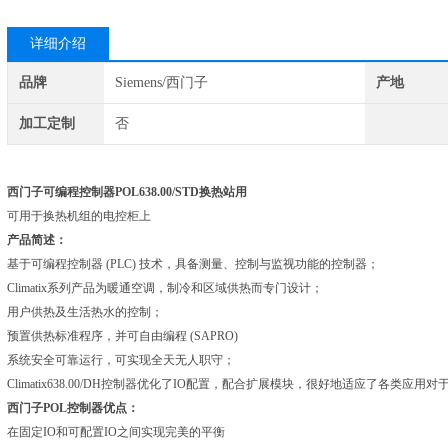
详细介绍
品牌
Siemens/西门子
产地
加工定制
否
西门子可编程控制器POL638.00/STD换热站用
可用于换热机组的电控柜上
产品简述：
基于可编程控制器 (PLC) 技术，具备测量、控制与监视功能的控制器；
Climatix系列产品为暖通空调，制冷和区域供热而专门设计；
用户供热及生活热水的控制；
预置供热标准程序，并可自由编程 (SAPRO)
系统安全可靠运行，可实现全天无人职守；
Climatix638.00/DH控制器优化了IO配置，配合扩展模块，很好地适应了各类应用
西门子POL控制器优点：
在固定IO和可配置IO之间实现完美的平衡