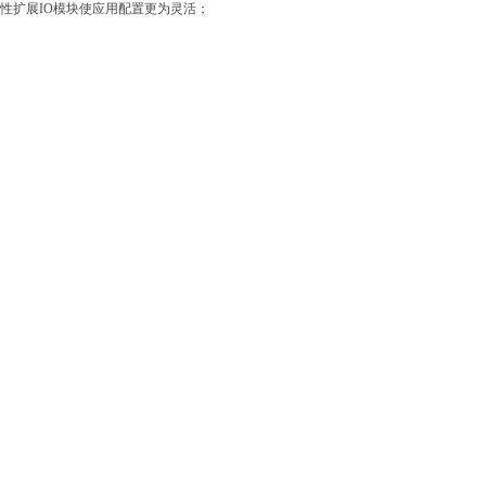
活性
扩展IO模块使应用配置更为灵活；