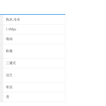
热水,冷水
1.6Mpa
电动
欧规
二通式
法兰
常压
否