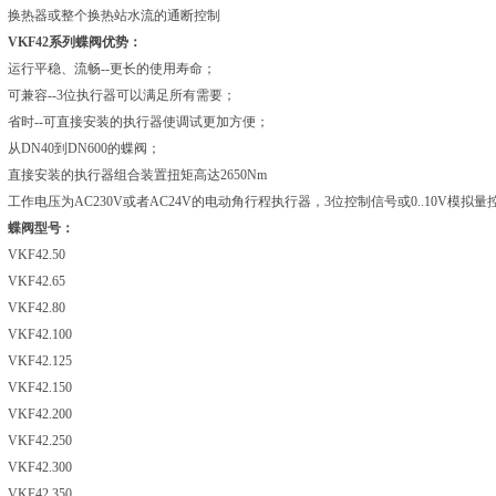
换热器或整个换热站水流的通断控制
VKF42系列蝶阀优势：
运行平稳、流畅--更长的使用寿命；
可兼容--3位执行器可以满足所有需要；
省时--可直接安装的执行器使调试更加方便；
从DN40到DN600的蝶阀；
直接安装的执行器组合装置扭矩高达2650Nm
工作电压为AC230V或者AC24V的电动角行程执行器，3位控制信号或0..10V模拟
蝶阀型号：
VKF42.50
VKF42.65
VKF42.80
VKF42.100
VKF42.125
VKF42.150
VKF42.200
VKF42.250
VKF42.300
VKF42.350