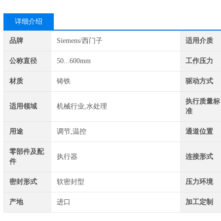
详细介绍
品牌
Siemens/西门子
适用介质
公称直径
50...600mm
工作压力
材质
铸铁
驱动方式
执行质量标
适用领域
机械行业,水处理
准
用途
调节,温控
通道位置
零部件及配
执行器
连接形式
件
密封形式
软密封型
压力环境
产地
进口
加工定制