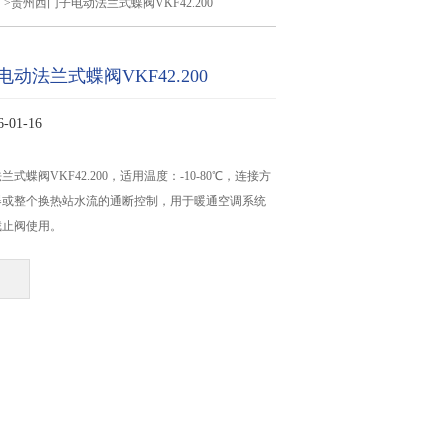
阀
>贵州西门子电动法兰式蝶阀VKF42.200
动法兰式蝶阀VKF42.200
01-16
式蝶阀VKF42.200，适用温度：-10-80℃，连接方
器或整个换热站水流的通断控制，用于暖通空调系统
截止阀使用。