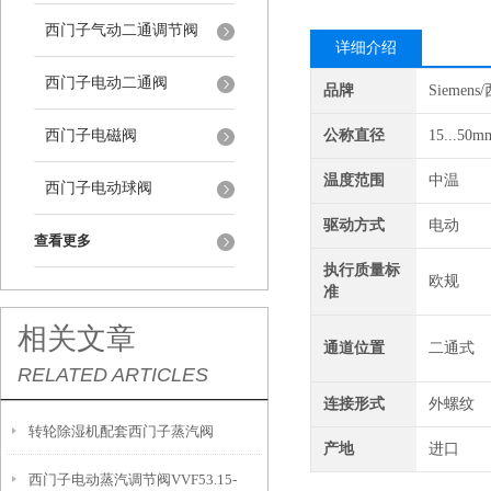
西门子气动二通调节阀
详细介绍
西门子电动二通阀
品牌
Siemen
西门子电磁阀
公称直径
15...50m
温度范围
中温
西门子电动球阀
驱动方式
电动
查看更多
执行质量标
欧规
准
相关文章
通道位置
二通式
RELATED ARTICLES
连接形式
外螺纹
转轮除湿机配套西门子蒸汽阀
产地
进口
西门子电动蒸汽调节阀VVF53.15-
VVF53.20+SKD62