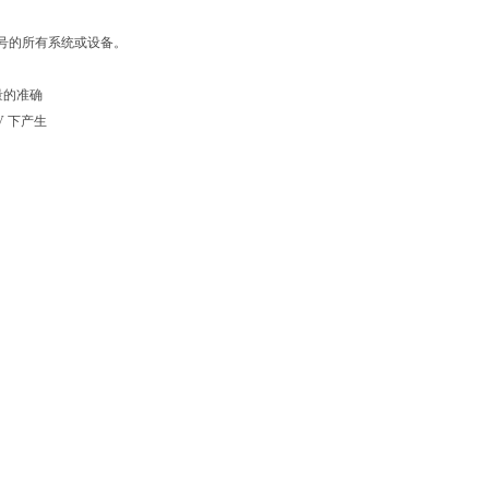
出信号的所有系统或设备。
量的准确
V 下产生