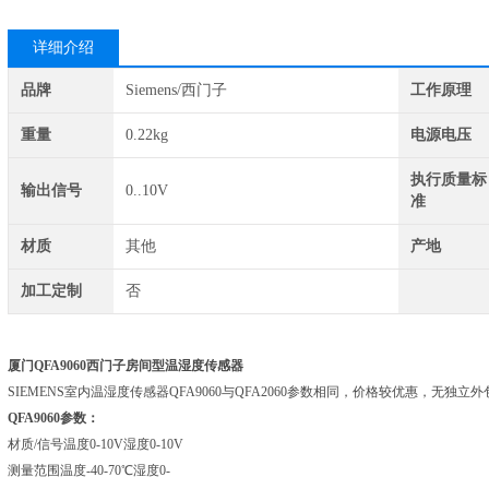
详细介绍
品牌
Siemens/西门子
工作原理
重量
0.22kg
电源电压
执行质量标
输出信号
0..10V
准
材质
其他
产地
加工定制
否
厦门QFA9060西门子房间型温湿度传感器
SIEMENS室内温湿度传感器QFA9060与QFA2060参数相同，价格较优惠，无
QFA9060参数：
材质/信号温度0-10V湿度0-10V
测量范围温度-40-70℃湿度0-