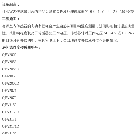
设备组合：
可和室内传感器组合的产品为能够接收和处理传感器的DC0...10V、4…20mA输
工程施工：
有源室内传感器的高功率损耗会产生自热从而影响温度测量，进而影响相对湿度测
性。其影响程度取决于传感器的工作电压。传感器针对工作电压 AC 24 V 或 DC 24 
的自热具有补偿功能。在其它电压下，会出现过度补偿或补偿不足的情况。
房间温湿度传感器型号：
QFA2060
QFA2068
QFA2068D
QFA9060
QFA2060D
QFA2071
QFA2079
QFA3160
QFA3160D
QFA3171
QFA3171D
QFA4160