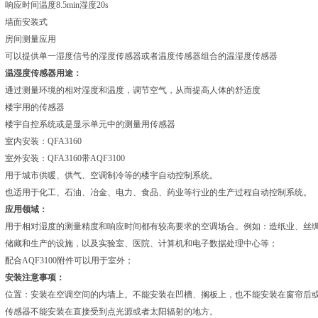
响应时间温度8.5min湿度20s
墙面安装式
房间测量应用
可以提供单一湿度信号的湿度传感器或者温度传感器组合的温湿度传感器
温湿度传感器用途：
通过测量环境的相对湿度和温度，调节空气，从而提高人体的舒适度
楼宇用的传感器
楼宇自控系统或是显示单元中的测量用传感器
室内安装：QFA3160
室外安装：QFA3160带AQF3100
用于城市供暖、供气、空调制冷等的楼宇自动控制系统。
也适用于化工、石油、冶金、电力、食品、药业等行业的生产过程自动控制系统。
应用领域：
用于相对湿度的测量精度和响应时间都有较高要求的空调场合。例如：造纸业、丝
储藏和生产的设施，以及实验室、医院、计算机和电子数据处理中心等；
配合AQF3100附件可以用于室外；
安装注意事项：
位置：安装在空调空间的内墙上。不能安装在凹槽、搁板上，也不能安装在窗帘后
传感器不能安装在直接受到点光源或者太阳辐射的地方。