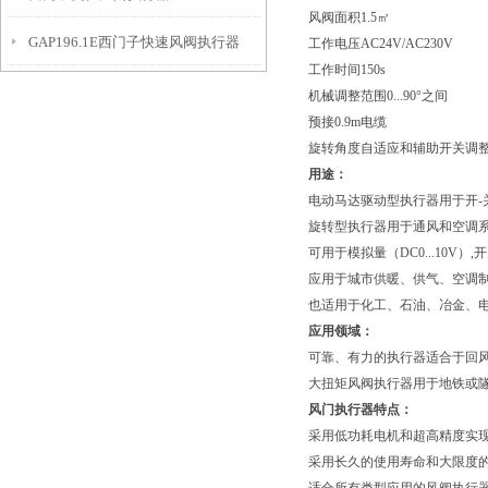
风阀面积1.5㎡
GAP196.1E西门子快速风阀执行器
工作电压AC24V/AC230V
工作时间150s
机械调整范围0...90°之间
预接0.9m电缆
旋转角度自适应和辅助开关调
用途：
电动马达驱动型执行器用于开-
旋转型执行器用于通风和空调
可用于模拟量（DC0...10V
应用于城市供暖、供气、空调
也适用于化工、石油、冶金、
应用领域：
可靠、有力的执行器适合于回
大扭矩风阀执行器用于地铁或
风门执行器特点：
采用低功耗电机和超高精度实
采用长久的使用寿命和大限度