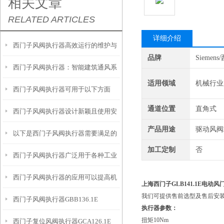
相关文章
RELATED ARTICLES
详细介绍
西门子风阀执行器高效运行的维护与
品牌
Siemen
西门子风阀执行器：智能建筑通风系
保养策略
适用领域
机械行业
西门子风阀执行器可用于以下方面
统的关键组件
通道位置
直角式
西门子风阀执行器设计新颖且使用安
产品用途
驱动风阀
以下是西门子风阀执行器需要满足的
全
加工定制
否
西门子风阀执行器广泛用于各种工业
特殊工况要求
西门子风阀执行器的应用可以提高机
通风和空调系统中
上海西门子GLB141.1E电动
我们可提供售前选型及售后安
西门子风阀执行器GBB136.1E
械设备的效率和质量
执行器参数：
扭矩10Nm
西门子复位风阀执行器GCA126.1E