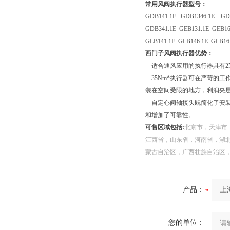
常用风阀执行器型号：
GDB141.1E GDB1346.1E GDB
GDB341.1E GEB131.1E GEB16
GLB141.1E GLB146.1E GLB1
西门子风阀执行器优势：
适合通风应用的执行器具有2N
35Nm*执行器可在严苛的工
装在空间受限的地方，利润夹
自定心阀轴接头既简化了安装
和增加了可靠性。
可售区域包括:
北京市，天津市
江西省，山东省，河南省，湖
蒙古自治区，广西壮族自治区
产品：
您的单位：