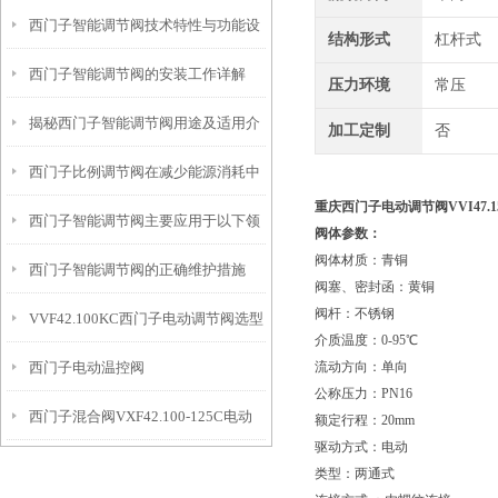
西门子智能调节阀技术特性与功能设
籍
结构形式
杠杆式
西门子智能调节阀的安装工作详解
计解读
压力环境
常压
揭秘西门子智能调节阀用途及适用介
加工定制
否
西门子比例调节阀在减少能源消耗中
质
重庆西门子电动调节阀VVI47.15-
西门子智能调节阀主要应用于以下领
的贡献
阀体参数：
阀体材质：青铜
西门子智能调节阀的正确维护措施
域中
阀塞、密封函：黄铜
阀杆：不锈钢
VVF42.100KC西门子电动调节阀选型
介质温度：0-95℃
西门子电动温控阀
流动方向：单向
指导
公称压力：PN16
西门子混合阀VXF42.100-125C电动
VVF42.125KC+SKC62接线
额定行程：20mm
驱动方式：电动
调节阀
类型：两通式