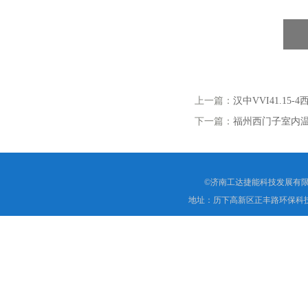
上一篇：
汉中VVI41.15
下一篇：
福州西门子室内温
©济南工达捷能科技发展有限
地址：历下高新区正丰路环保科技园