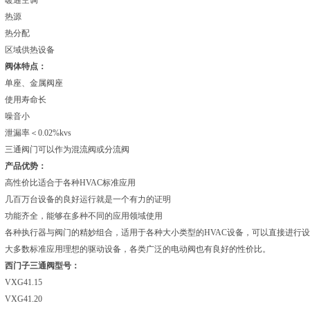
暖通空调
热源
热分配
区域供热设备
阀体特点：
单座、金属阀座
使用寿命长
噪音小
泄漏率＜0.02%kvs
三通阀门可以作为混流阀或分流阀
产品优势：
高性价比适合于各种HVAC标准应用
几百万台设备的良好运行就是一个有力的证明
功能齐全，能够在多种不同的应用领域使用
各种执行器与阀门的精妙组合，适用于各种大小类型的HVAC设备，可以直接进行
大多数标准应用理想的驱动设备，各类广泛的电动阀也有良好的性价比。
西门子三通阀型号：
VXG41.15
VXG41.20