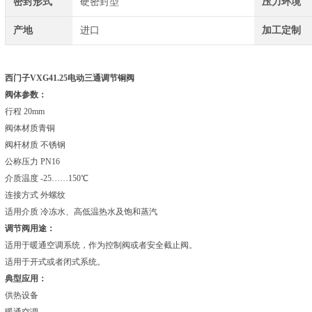
密封形式
硬密封型
压力环境
产地
进口
加工定制
西门子VXG41.25电动三通调节铜阀
阀体参数：
行程 20mm
阀体材质青铜
阀杆材质 不锈钢
公称压力 PN16
介质温度 -25……150℃
连接方式 外螺纹
适用介质 冷冻水、高低温热水及饱和蒸汽
调节阀用途：
适用于暖通空调系统，作为控制阀或者安全截止阀。
适用于开式或者闭式系统。
典型应用：
供热设备