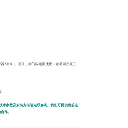
SKB...。另外，阀门应定期使用（每周两次至三
结。
详细技术参数及安装方法请电联咨询。我们可提供售前选
的合作。