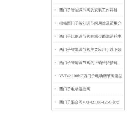
西门子智能调节阀的安装工作详解
计解读
揭秘西门子智能调节阀用途及适用介
西门子比例调节阀在减少能源消耗中
质
西门子智能调节阀主要应用于以下领
的贡献
西门子智能调节阀的正确维护措施
域中
VVF42.100KC西门子电动调节阀选型
西门子电动温控阀
指导
西门子混合阀VXF42.100-125C电动
VVF42.125KC+SKC62接线
调节阀