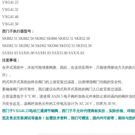
VXG41.25
VXG41.32
VXG41.40
VXG41.50
西门子执行器型号：
SKB82.51 SKB82.50 SKB62 SKB60 SKB32.51 SKB32.50
SKD82.51 SKD82.50 SKD62 SKD60 SKD32.51 SKD32.50
SAX61.03 SAX81.00 SAX81.03 SAX31.00 SAX31.03
注意事项：
在开式系统中，水垢可能堵塞阀塞。因此，在这些应用中，只能使用驱动力大的执行器 
次）。
闭式和开式系统始终在阀门的上游安装过滤器，以便增强阀门功能的安全性。
要确保阀门的可靠性，我们建议在闭式和开式系统的阀门入口处安装过滤器。
介质温度低于 0 °C 时，请使用 ASZ6.5 电子阀杆加热元件来防止密封函内的阀杆冻
为安全起见，该阀杆加热元件的工作电压设计为 AC 24 V，功率为 30 W。
西门子VXG41.25电动三通调节铜阀，西门子不允许代理商标实价，实际价格、
型及售后安装调试等服务！如需技术资料，我们可赠送，国内均可邮寄，期待与您