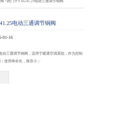
节阀
>西门子VXG41.25电动三通调节铜阀
41.25电动三通调节铜阀
01-16
.25电动三通调节铜阀，适用于暖通空调系统，作为控制
阀；使用寿命长，噪音小；