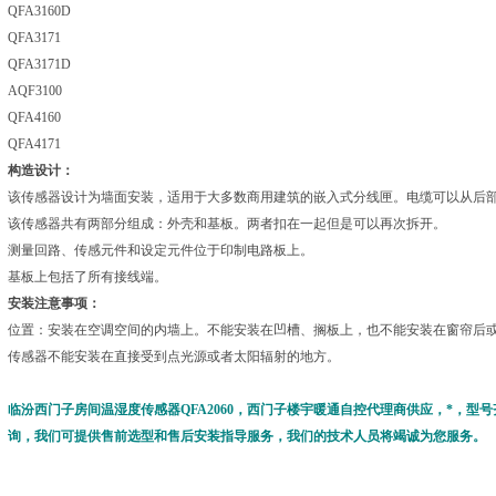
QFA3160D
QFA3171
QFA3171D
AQF3100
QFA4160
QFA4171
构造设计：
该传感器设计为墙面安装，适用于大多数商用建筑的嵌入式分线匣。电缆可以从后
该传感器共有两部分组成：外壳和基板。两者扣在一起但是可以再次拆开。
测量回路、传感元件和设定元件位于印制电路板上。
基板上包括了所有接线端。
安装注意事项：
位置：安装在空调空间的内墙上。不能安装在凹槽、搁板上，也不能安装在窗帘后
传感器不能安装在直接受到点光源或者太阳辐射的地方。
临汾
西门子房间温湿度传感器QFA2060，西门子楼宇暖通自控代理商供应，*，
询，我们可提供售前选型和售后安装指导服务，我们的技术人员将竭诚为您服务。