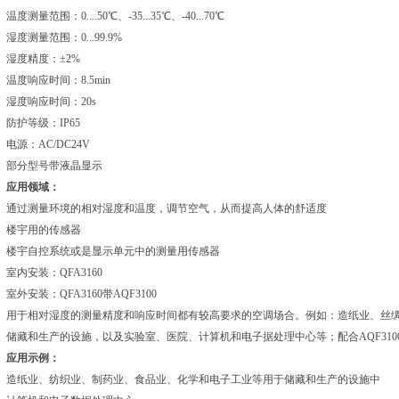
温度测量范围：0....50℃、-35...35℃、-40...70℃
湿度测量范围：0...99.9%
湿度精度：±2%
温度响应时间：8.5min
湿度响应时间：20s
防护等级：IP65
电源：AC/DC24V
部分型号带液晶显示
应用领域：
通过测量环境的相对湿度和温度，调节空气，从而提高人体的舒适度
楼宇用的传感器
楼宇自控系统或是显示单元中的测量用传感器
室内安装：QFA3160
室外安装：QFA3160带AQF3100
用于相对湿度的测量精度和响应时间都有较高要求的空调场合。例如：造纸业、丝
储藏和生产的设施，以及实验室、医院、计算机和电子据处理中心等；配合AQF310
应用示例：
造纸业、纺织业、制药业、食品业、化学和电子工业等用于储藏和生产的设施中