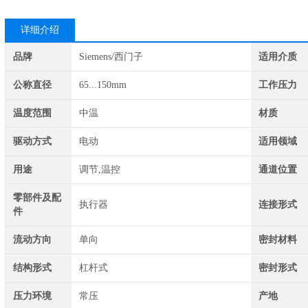
详细介绍
品牌
Siemens/西门子
适用介质
公称直径
65...150mm
工作压力
温度范围
中温
材质
驱动方式
电动
适用领域
用途
调节,温控
通道位置
零部件及配
执行器
连接形式
件
流动方向
单向
密封材料
结构形式
杠杆式
密封形式
压力环境
常压
产地