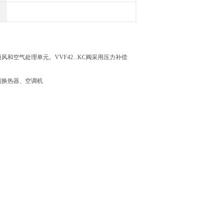
空气处理单元。VVF42...KC阀采用压力补偿
制换热器、空调机