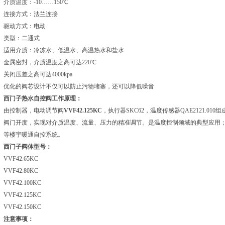
介质温度：-10……150℃
连接方式：法兰连接
驱动方式：电动
类型：二通式
适用介质：冷冻水、低温水、高温热水和盐水
金属密封，介质温度之高可达220℃
关闭压差之高可达4000kpa
优化的阀芯设计不仅可以防止污物堵塞，还可以降低噪音
西门子热水自控阀工作原理：
由控制器，电动调节阀
VVF42.125KC
，执行器SKC62，温度传感器QAE2121.
阀门开度，实现对介质温度、流量、压力的精准调节。是温度控制领域的典型应用
等楼宇暖通自控系统。
西门子阀体型号：
VVF42.65KC
VVF42.80KC
VVF42.100KC
VVF42.125KC
VVF42.150KC
注意事项​：