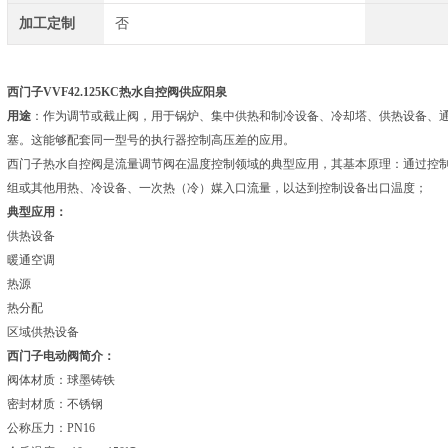
加工定制
否
西门子VVF42.125KC热水自控阀供应阳泉
用途
：作为调节或截止阀，用于锅炉、集中供热和制冷设备、冷却塔、供热设备、通风和
塞。这能够配套同一型号的执行器控制高压差的应用。
西门子热水自控阀是流量调节阀在温度控制领域的典型应用，其基本原理：通过控
组或其他用热、冷设备、一次热（冷）媒入口流量，以达到控制设备出口温度；
典型应用：
供热设备
暖通空调
热源
热分配
区域供热设备
西门子电动阀简介：
阀体材质：球墨铸铁
密封材质：不锈钢
公称压力：PN16