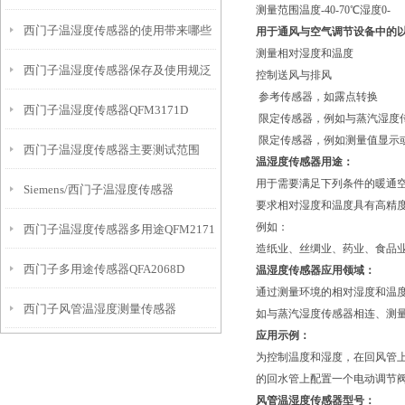
测量范围温度-40-70℃湿度0-
西门子温湿度传感器的使用带来哪些
用于通风与空气调节设备中的
测量相对湿度和温度
西门子温湿度传感器保存及使用规泛
益处
控制送风与排风
参考传感器，如露点转换
西门子温湿度传感器QFM3171D
限定传感器，例如与蒸汽湿度
限定传感器，例如测量值显示
西门子温湿度传感器主要测试范围
温湿度传感器用途：
用于需要满足下列条件的暖通
Siemens/西门子温湿度传感器
要求相对湿度和温度具有高精
例如：
西门子温湿度传感器多用途QFM2171
QFM3160
造纸业、丝绸业、药业、食品
西门子多用途传感器QFA2068D
温湿度传感器应用领域：
通过测量环境的相对湿度和温
西门子风管温湿度测量传感器
如与蒸汽湿度传感器相连、测
应用示例：
QFM3160
为控制温度和湿度，在回风管
的回水管上配置一个电动调节
风管温湿度传感器型号：