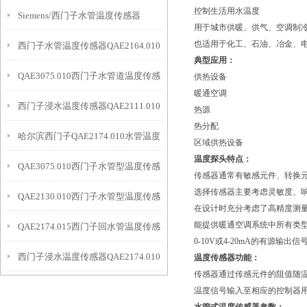
控制生活用水温度
Siemens/西门子水管温度传感器
用于城市供暖、供气、空调制
也适用于化工、石油、冶金、
西门子水管温度传感器QAE2164.010
QAE2164.015
典型应用：
QAE3075.010西门子水管道温度传感
供热设备
暖通空调
西门子浸水温度传感器QAE2111.010​
器
热源
热分配
哈尔滨西门子QAE2174.010水管温度
现货供应
区域供热设备
温度探头特点：
QAE3075.010西门子水管型温度传感
传感器
传感器通常有敏感元件、转换
选择传感器主要考虑灵敏度、
QAE2130.010西门子水管型温度传感
器
在设计时充分考虑了高精度测
能提供暖通空调系统中所有类型的输
QAE2174.015西门子回水管温度传感
器选型
0-10V或4-20mA的有源输出信
西门子浸水温度传感器QAE2174.010
器组成
温度传感器功能：
传感器通过传感元件的阻值随
参数
温度信号输入至相应的控制器