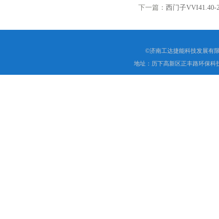
下一篇：
西门子VVI41.4
©济南工达捷能科技发展有限
地址：历下高新区正丰路环保科技园