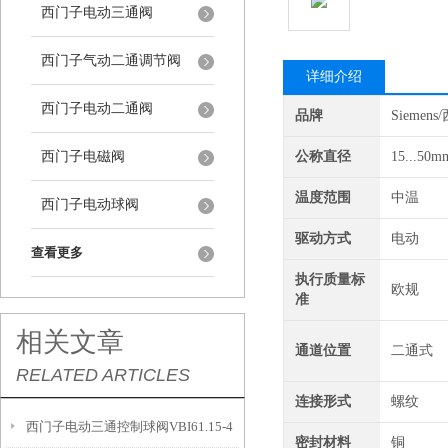
西门子电动三通阀
西门子气动二通调节阀
详细介绍
西门子电动二通阀
品牌
Siemen
西门子电磁阀
公称直径
15...50m
温度范围
中温
西门子电动球阀
驱动方式
电动
查看更多
执行质量标
欧规
准
相关文章
通道位置
二通式
RELATED ARTICLES
连接形式
螺纹
西门子电动三通控制球阀VBI61.15-4​
密封材料
铜