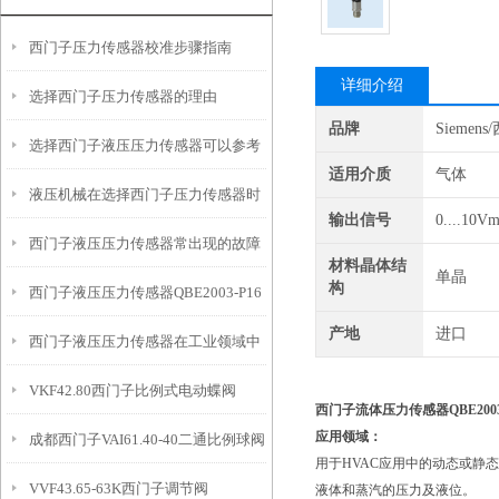
西门子压力传感器校准步骤指南
详细介绍
选择西门子压力传感器的理由
品牌
Siemen
选择西门子液压压力传感器可以参考
适用介质
气体
液压机械在选择西门子压力传感器时
的因素有什么？
输出信号
0....10V
西门子液压压力传感器常出现的故障
通常参考哪些因素？
材料晶体结
单晶
构
西门子液压压力传感器QBE2003-P16
有这三种
产地
进口
西门子液压压力传感器在工业领域中
特点
VKF42.80西门子比例式电动蝶阀
有广泛的应用
西门子流体压力传感器QBE2003-
应用领域：
成都西门子VAI61.40-40二通比例球阀
用于HVAC应用中的动态或静
VVF43.65-63K西门子调节阀
液体和蒸汽的压力及液位。