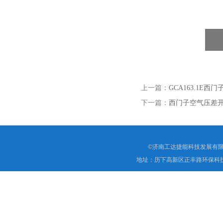
上一篇：
GCA163.1E
下一篇：
西门子空气压差开关
©济南工达捷能科技发展有限
地址：历下高新区正丰路环保科技园