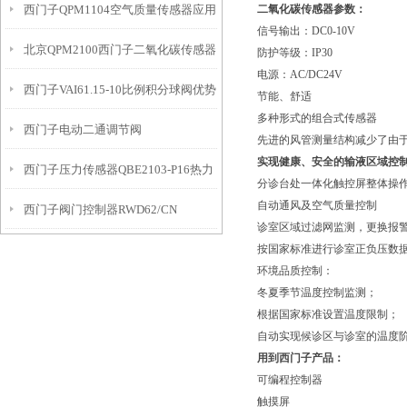
西门子QPM1104空气质量传感器应用
二氧化碳传感器参数：
信号输出：DC0-10V
北京QPM2100西门子二氧化碳传感器
防护等级：IP30
电源：AC/DC24V
西门子VAI61.15-10比例积分球阀优势
节能、舒适
多种形式的组合式传感器
​西门子电动二通调节阀
先进的风管测量结构减少了由
实现健康、安全的输液区域控
西门子压力传感器QBE2103-P16热力
VVF42.150KC+SKC60
分诊台处一体化触控屏整体操
自动通风及空气质量控制
西门子阀门控制器RWD62/CN
管道配
诊室区域过滤网监测，更换报
按国家标准进行诊室正负压数
环境品质控制：
冬夏季节温度控制监测；
根据国家标准设置温度限制；
自动实现候诊区与诊室的温度
用到西门子产品：
可编程控制器
触摸屏