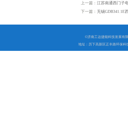
上一篇：
江苏南通西门子电动二
下一篇：
无锡GDB341.
©济南工达捷能科技发展有限
地址：历下高新区正丰路环保科技园