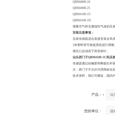
QBM4000-10
QBM4000-25
QBM4100-1U
QBM4100-1D
测量空气和无腐蚀性气体的压
安装注意事项：
压差传感器适合直接安装在风
2米塑料管可根据系统进行调整
测压口必须高于风管探针。
汕头西门子QBM4100-1U风
传感器通过硅橡胶和陶瓷杠杆获取压
注：西门子不允许代理商标实
技术资料，我们可赠送，国内
产品：
您的单位：