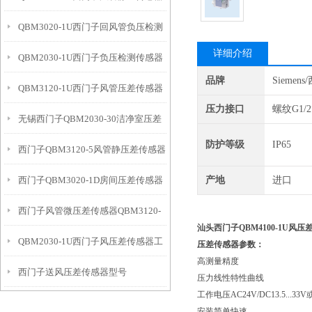
QBM3020-1U西门子回风管负压检测
详细介绍
QBM2030-1U西门子负压检测传感器
传感器
品牌
Siemen
QBM3120-1U西门子风管压差传感器
压力接口
螺纹G1/2
无锡西门子QBM2030-30洁净室压差
工作模式
防护等级
IP65
西门子QBM3120-5风管静压差传感器
传感器
西门子QBM3020-1D房间压差传感器
产地
进口
优点
西门子风管微压差传感器QBM3120-
带显示
汕头西门子QBM4100-1U风
QBM2030-1U西门子风压差传感器工
10D优点
压差传感器参数：
高测量精度
西门子送风压差传感器型号
作模式
压力线性特性曲线
工作电压AC24V/DC13.5...33V或
QBM3020-5
安装简单快速