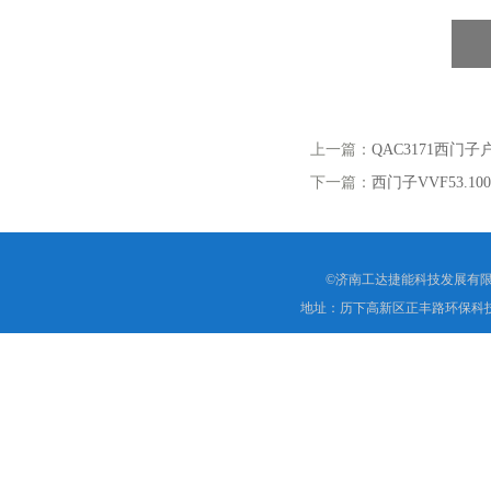
上一篇：
QAC3171西门
下一篇：
西门子VVF53.1
©济南工达捷能科技发展有限
地址：历下高新区正丰路环保科技园