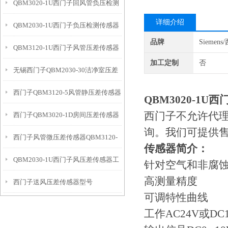
QBM3020-1U西门子回风管负压检测
详细介绍
QBM2030-1U西门子负压检测传感器
传感器
品牌
Siemen
QBM3120-1U西门子风管压差传感器
加工定制
否
无锡西门子QBM2030-30洁净室压差
工作模式
西门子QBM3120-5风管静压差传感器
传感器
QBM3020-1
西门子不允许代
西门子QBM3020-1D房间压差传感器
优点
询。我们可提供
西门子风管微压差传感器QBM3120-
带显示
传感器简介：
QBM2030-1U西门子风压差传感器工
10D优点
针对空气和非腐
高测量精度
西门子送风压差传感器型号
作模式
可调特性曲线
QBM3020-5
工作AC24V或DC13.