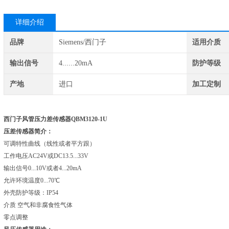
详细介绍
品牌
Siemens/西门子
适用介质
输出信号
4......20mA
防护等级
产地
进口
加工定制
西门子风管压力差传感器
QBM3120-1U
压差传感器简介：
可调特性曲线（线性或者平方跟）
工作电压AC24V或DC13.5...33V
输出信号0...10V或者4...20mA
允许环境温度0...70℃
外壳防护等级：IP54
介质 空气和非腐食性气体
零点调整