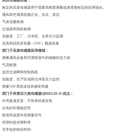
风压传感器用途：
标定的压差传感器用于需要高精度测量或者需要标定的应用场合。
通风和空调系统微正压、负压、差压
气体流量检测
过滤器和风机检测
实验室、工厂、洁净室、仓库压力监测
送风和回风变风量（VAV）数据采集
西门子压差传感器
应用领域：
测量通风设备和空调管道中的细微的压力差
气流检测
监控过滤网和控制风机
实验室、生产区域和洁净室压力监控
测量VAV系统送排风侧变风量
西门子风管压力差传感器
QBM3120-1U
优点：
外壳集成支架，可简单快速安装
出色的长期稳定性
校准和温度补偿测量信号
供货时提供塑料管
非常短的响应时间