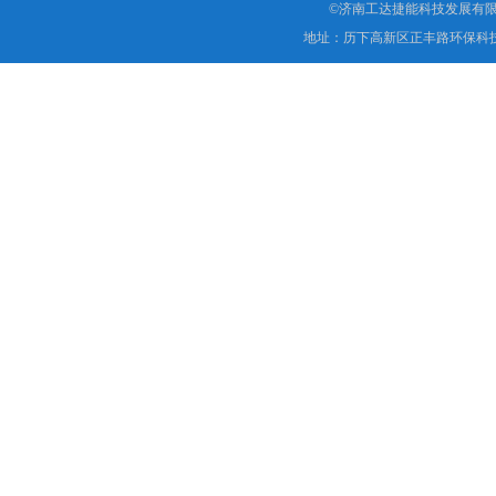
©济南工达捷能科技发展有限
地址：历下高新区正丰路环保科技园