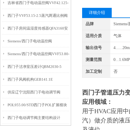
吉林省西门子电动温控阀VVF42.125-
详细介绍
西门子VVF53.15-2.5蒸汽两通比例阀
200C
品牌
Siemen
西门子房间温湿度传感器QFA3160安
适用介质
气体
Siemens/西门子电动温控阀
装
输出信号
4......20
Siemens/西门子电动温控阀VVF53.80-
VVF53.150-400
测量范围
0...1.6MP
西门子洁净室压差计QBM2030-5
100K+SKC62
加工定制
否
西门子风阀机构GEB141.1E
西门子管道压力变送
供应辽宁沈阳西门子电动调节阀
应用领域：
POL955.00/STD西门子POL扩展模块
VVF43.200-450K
用于HVAC应用
西门子电动调节阀主要结构设计
汽）做介质的液
及液位。