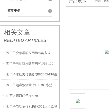
产品展示
您现在的位
查看更多
相关文章
RELATED ARTICLES
西门子变频器的应用和节能方式
西门子电动蒸汽调节阀VVF53.100-
西门子水压力传感器QBE2003-P10设
160+SKC62
西门子超声波流量计FUS380选型
计原理
山西太原西门子SKC60
西门子电动执行机构SKD62运行原理