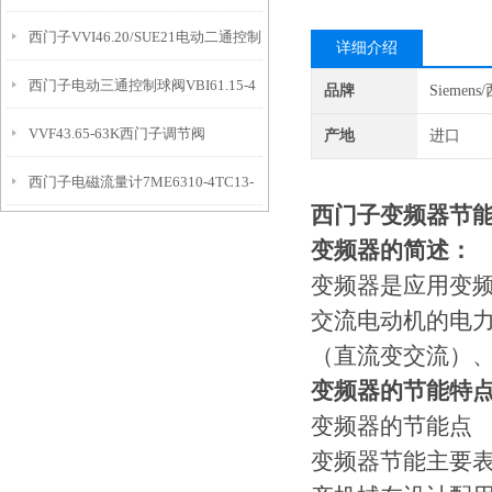
西门子VVI46.20/SUE21电动二通控制
详细介绍
西门子电动三通控制球阀VBI61.15-4​
阀
品牌
Siemen
VVF43.65-63K西门子调节阀
产地
进口
西门子电磁流量计7ME6310-4TC13-
西门子变频器节
1AA1
变频器的简述：
变频器是应用变
交流电动机的电
（直流变交流）、
变频器的节能特
变频器的节能点
变频器节能主要