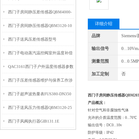
西门子房间静压差传感器QBM4000-
传感器
详细介绍
西门子房间静压传感器QBM3120-10
1D工作原理
品牌
Siemen
西门子送风压差传感器型号
工作模式
输出信号
0...10Vm
西门子电动蒸汽温控阀室外温度补偿
QBM3020-5
测量范围
0...0.5MP
QAC3161西门子户外温度传感器参数
是一项非常关键的技术
加工定制
否
西门子压差传感器维护与保养工作涉
西门子超声波热量表FUS380-DN350
及多个方面
西门子房间静压传感器QBM203
产品概况：
西门子送风压力传感器QBM3120-25
针对空气和非腐蚀性气体
允许的介质温度范围：0...70℃
西门子风阀执行器GIB131.1E
输出信号：DC0...10v
防护等级：IP42