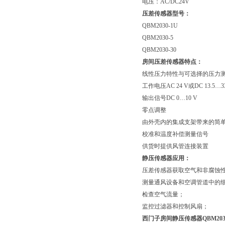
电压：AC/DC24V
压差传感器型号：
QBM2030-1U
QBM2030-5
QBM2030-30
房间压差传感器特点：
线性压力特性与可选择的压力
工作电压AC 24 V或DC 13.5…3
输出信号DC 0…10 V
零点调整
由外壳内的集成支架带来的简
校准和温度补偿测量信号
供货时提供风管连接装置
静压传感器应用：
压差传感器获取空气和非腐蚀
测量通风设备和空调管道中的
检查空气流量；
监控过滤器和控制风扇；
西门子房间静压传感器QBM203