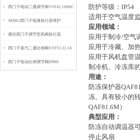
防护等级：IP54
西门子电动二通调节阀VVF42.100KC
循一系列步骤
适用于空气温度
SKB62西门子电液执行器维护
应用
应用领域：
廊坊西门子调节型风阀执行器
应用于制冷/空气
应用于冷藏、加
西门子蒸汽二通比例阀VVF53.32-16
GDB161.1E
应用于风机盘管
西门子电动比例调节阀DN80
制冷机、冷冻库
用途：
防冻保护器QAF8
冻。具有较小的
QAF81.6M）
典型应用：
防冻自动调温器
停止风扇