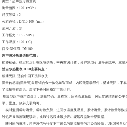
类型：超声波冷热量表
测量范围：120（m3/h）
精度等级：2
公称通径：DN15-100（mm）
适用介质：水
工作压力：16（MPa）
工作温度：120（℃）
口径:DN125...DN400
超声波冷热量适用范围：
能够精确、稳定的运行在区域供热，中央空调计费，分户冷/热计量等系统中。主要
兰吉尔热量表UH50主要特点：
畅通无阻 适合中国工况和水质
流量传感器(流量管)采用铜合金一体化铸造而成；内腔无活动部件，畅通无阻，不
了流量管在高温、高湿下长时间稳定可靠运行。
螺旋型超声波声道设计，测量精确、量程宽，启动流量极低，保证贸易结算的公平
平、垂直、倾斜安装均可。
实时监测瞬时流量、瞬时热负荷、进回水温度及温差、累计流量、累计热量等数
过热表显示器现场读取，或通过远程通讯抄表功能远程监测全部数据。
随时间的推移，超声波信号强度不可避免的随流量管的污染而降低，UH50可自动