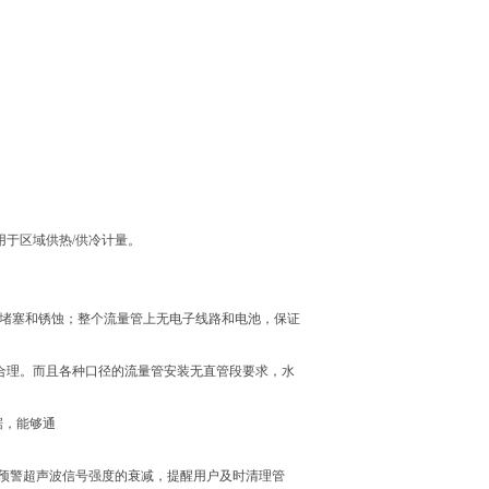
用于区域供
热/供冷计量。
易堵塞和锈蚀
；整个流量管上无电子线路和电池，保证
合理。而且
各种口径的流量管安装无直管段要求，水
据，能够通
预警超声波
信号强度的衰减，提醒用户及时清理管