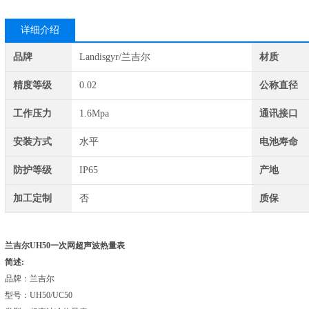
详细介绍
品牌
Landisgyr/兰吉尔
材质
精度等级
0.02
公称直径
工作压力
1.6Mpa
通讯接口
安装方式
水平
电池寿命
防护等级
IP65
产地
加工定制
否
质保
兰吉尔UH50一次网超声波热量表
简述:
品牌：兰吉尔
型号：UH50/UC50