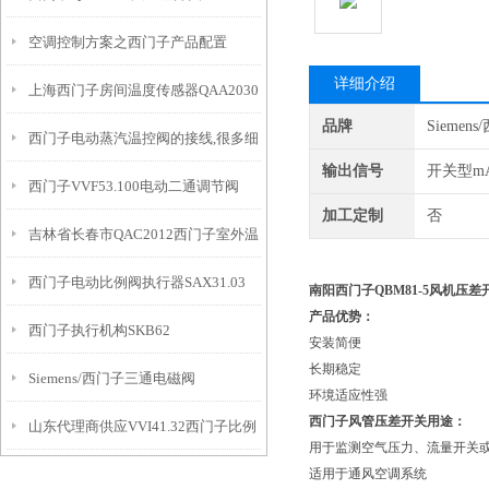
空调控制方案之西门子产品配置
详细介绍
上海西门子房间温度传感器QAA2030
品牌
Siemen
西门子电动蒸汽温控阀的接线,很多细
用途
输出信号
开关型m
西门子VVF53.100电动二通调节阀
节也许你都没有做到
加工定制
否
吉林省长春市QAC2012西门子室外温
西门子电动比例阀执行器SAX31.03
度传感器
南阳
西门子QBM81-5风机压差
产品优势：
西门子执行机构SKB62
安装简便
长期稳定
Siemens/西门子三通电磁阀
环境适应性强
西门子风管压差开关用途：
山东代理商供应VVI41.32西门子比例
MXG461.15-3.0
用于监测空气压力、流量开关
适用于通风空调系统
积分调节阀