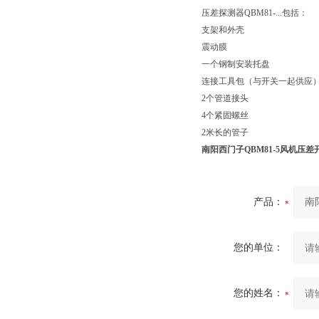
压差探测器QBM81-...包括：
支架和外壳
震动膜
一个钢制安装托盘
连接工具包（与开关一起供应
2个管道接头
4个紧固螺丝
2米长的管子
南阳
西门子QBM81-5风机压
产品：
您的单位：
您的姓名：