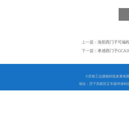
上一篇：
洛阳西门子可编程控制
下一篇：
孝感西门子GCA1
©济南工达捷能科技发展有限
地址：历下高新区正丰路环保科技园